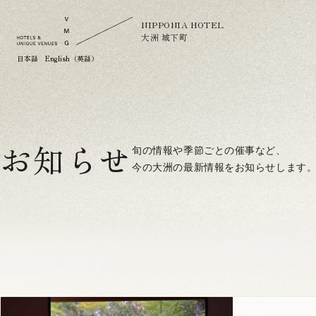
NIPPONIA HOTEL
大洲 城下町
日本語
English（英語）
お知らせ
旬の情報や季節ごとの催事など、
今の大洲の最新情報をお知らせします