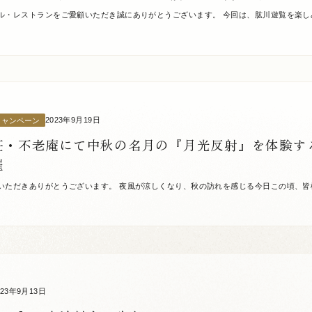
ル・レストランをご愛顧いただき誠にありがとうございます。 今回は、肱川遊覧を楽し
ススメの「おおず城下のお舟めぐり」をご紹介いたします。 かつて大洲は肱川を中心に発
2023年9月19日
キャンペーン
荘・不老庵にて中秋の名月の『月光反射』を体験す
催
いただきありがとうございます。 夜風が涼しくなり、秋の訪れを感じる今日この頃、皆
来る9月29日、中秋の名月に、肱川流域随一の景勝地「臥龍淵」に臨む山荘『臥龍山荘』に
023年9月13日