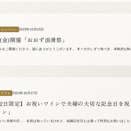
2023年10月25日
キャンペーン
日(金)開催「おおず浪漫祭」
ルをご愛顧くださり、誠にありがとうございます。 木々が少しずつ色づき、本格的な秋
る大洲城下町では、来る11月3日(金・祝)に「おおず浪漫祭」が今年も開催されることとな
2023年10月17日
／カフェ
月22日限定】お祝いワインで夫婦の大切な記念日を
ラン」
は「いい夫婦の日」。名前は知っているけれど、結婚記念日とは違って特別なお祝いはし
多いのではないでしょうか。お互い忙しかったり、最近ふたりでゆっくり外食をしていなか