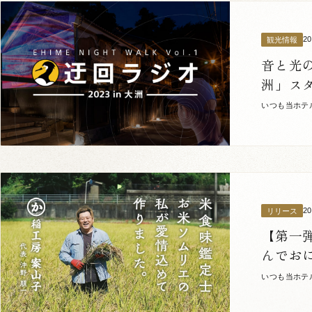
2
観光情報
音と光の
洲」ス
いつも当ホテ
なりました。
2
リリース
【第一
んでお
いつも当ホテ
食材が旬を迎