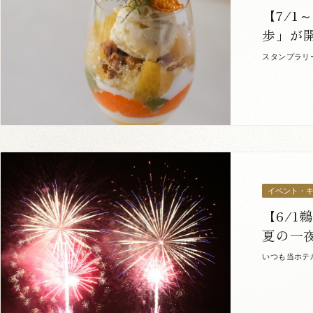
【7/1
歩」が
スタンプラリ
10月1日（
イベント・
【6/
夏の一
いつも当ホテ
大洲の鵜飼。1