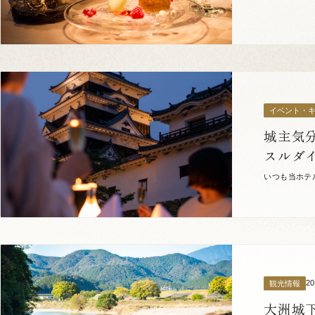
イベント・
城主気
スルダ
いつも当ホテ
を感じさせる今
2
観光情報
大洲城