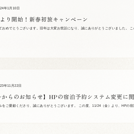
024年1月10日
0日より開始！新春初旅キャンペーン
ておめでとうございます。旧年は大変お世話になり、誠にありがとうございました。 この度
たな年がより良きものになるよう願いを込めて抽選でお年玉プレゼントが当たる「新春初旅
023年11月22日
ルからのお知らせ】HPの宿泊予約システム変更に
ルをご愛顧くださり、誠にありがとうございます。 この度、11/24（金）より、HPの
くこととなりました。それに伴い、そのためお客様にはご迷惑をお掛けしますが、HPから