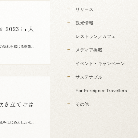
リリース
観光情報
23 in 大
レストラン／カフェ
の訪れを感じる季節と
メディア掲載
鵜”になった […]
イベント・キャンペーン
サステナブル
For Foreigner Travellers
炊き立てごは
その他
魚をはじめとした秋の
元大洲・愛媛で […]