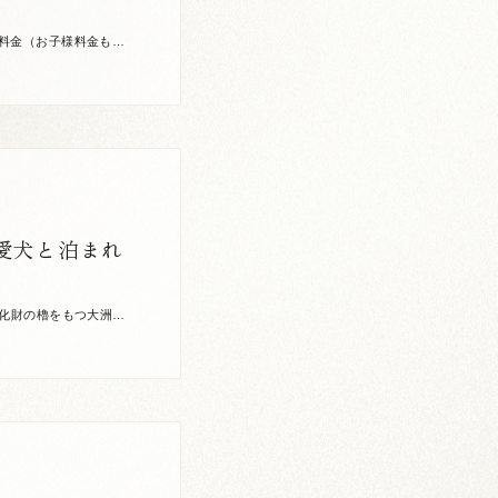
料金（お子様料金も含
正作業中には […]
愛犬と泊まれ
文化財の櫓をもつ大洲城
き日本」の風 […]