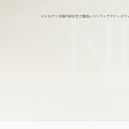
N
コンセプト
大洲の歩き方
ご宿泊
レストラン
アクティビテ
。