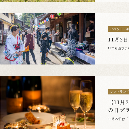
イベント・
11月3
いつも当ホテ
洲城麓に広が
レストラン
【11
の日プ
11月22日
やカップルも