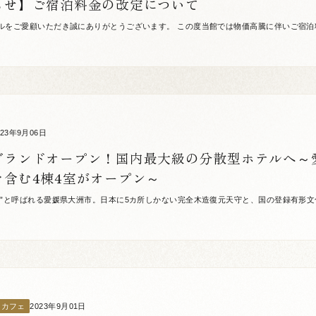
らせ】ご宿泊料金の改定について
ルをご愛顧いただき誠にありがとうございます。 この度当館では物価高騰に伴いご宿泊
せていただくことにいたしました。 それに伴い、各予約サイト・公式HPでの販売料金の修
023年9月06日
グランドオープン！国内最大級の分散型ホテルへ～
を含む4棟4室がオープン～
都”と呼ばれる愛媛県大洲市。日本に5カ所しかない完全木造復元天守と、国の登録有形
薫るまちです。城下に広がるまちなみには今なお数多くの歴史的な建築物が残り、「古き良
2023年9月01日
／カフェ