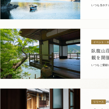
いつも当ホテ
段としてもオ
イベント・
臥龍山
観を開
いつもご愛顧
しょうか。 
2
リリース