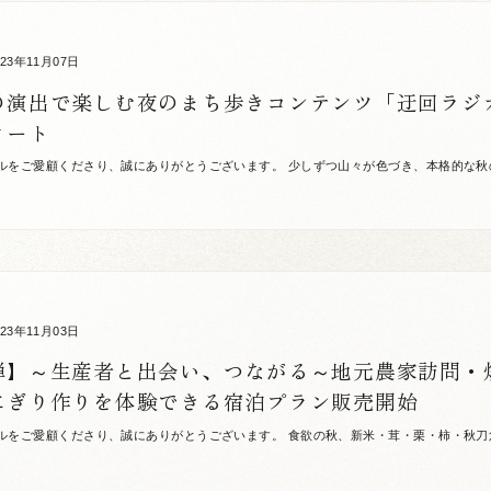
023年11月07日
演出で楽しむ夜のまち歩きコンテンツ「迂回ラジオ 20
タート
ルをご愛顧くださり、誠にありがとうございます。 少しずつ山々が色づき、本格的な秋
今回は大洲城下町でこの秋冬に体験していただけるまち歩きコンテンツをご紹介します。 “
023年11月03日
弾】～生産者と出会い、つながる～地元農家訪問・
にぎり作りを体験できる宿泊プラン販売開始
ルをご愛顧くださり、誠にありがとうございます。 食欲の秋、新米・茸・栗・柿・秋刀
えようとしています。 この度当ホテルは、「食」と「農」と「人」にスポットを当て、地