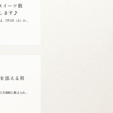
スイーツ散
します♪
は、7月1日（土）から
中です。 […]
華を添える初
三大鵜飼に数えられる
/1は鵜 […]