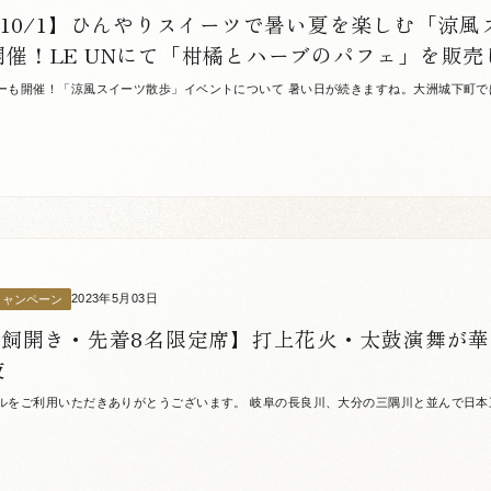
～10/1】ひんやりスイーツで暑い夏を楽しむ「涼風
開催！LE UNにて「柑橘とハーブのパフェ」を販売
ーも開催！「涼風スイーツ散歩」イベントについて 暑い日が続きますね。大洲城下町で
日）まで、人気店9店舗が夏限定スイーツを提供する「大洲城下町 涼風スイーツ散歩」が開催
2023年5月03日
キャンペーン
1鵜飼開き・先着8名限定席】打上花火・太鼓演舞が
夜
ルをご利用いただきありがとうございます。 岐阜の長良川、大分の三隅川と並んで日本
300年前から伝わる日本の伝統漁法を間近で観ることができる、大洲の夏の風物詩です。 6