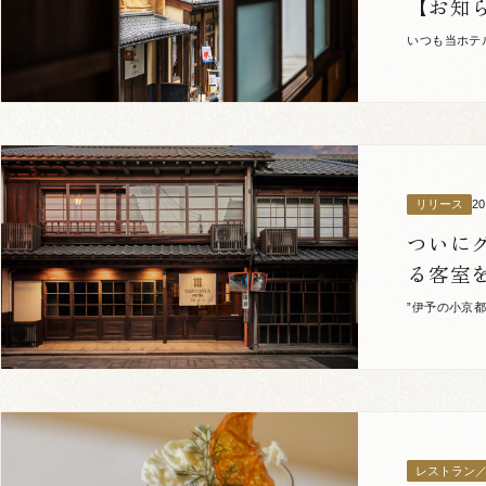
【お知
いつも当ホテ
む）を改定さ
2
リリース
ついに
る客室
”伊予の小京
が象徴の歴史
レストラン