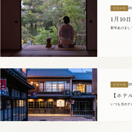
2
リリース
1月1
新年あけまし
では皆様の新
2
リリース
【ホテ
いつも当ホテ
させていただ