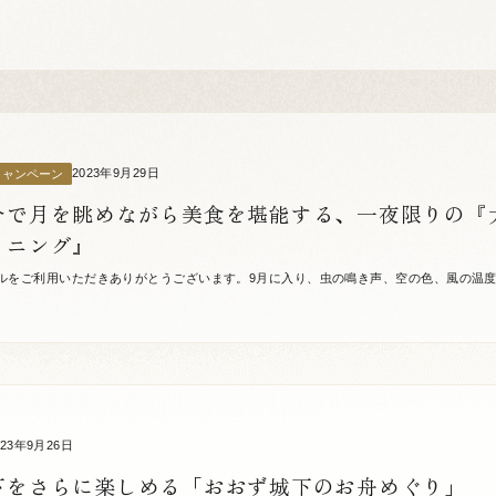
2023年9月29日
キャンペーン
分で月を眺めながら美食を堪能する、一夜限りの『
イニング』
ルをご利用いただきありがとうございます。9月に入り、虫の鳴き声、空の色、風の温
日この頃、皆様はいかがお過ごしでしょうか。 さて、この度NIPPONIA HOTEL 大洲 城
023年9月26日
下をさらに楽しめる「おおず城下のお舟めぐり」