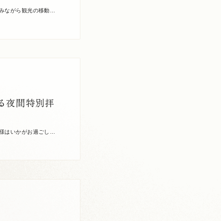
みながら観光の移動手
展し、川のそば […]
る夜間特別拝
様はいかがお過ごしで
て月と大洲の […]