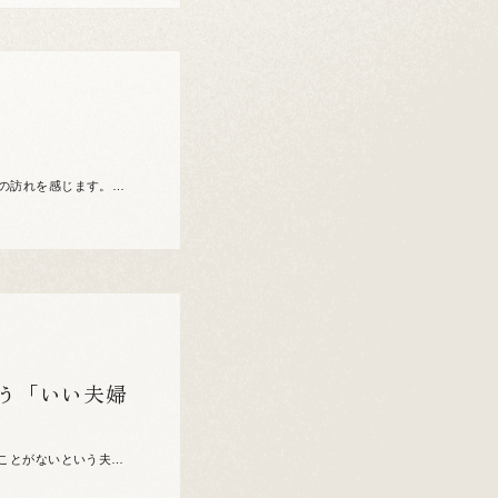
の訪れを感じます。大
りました。 […]
祝う「いい夫婦
たことがないという夫婦
ったという方 […]