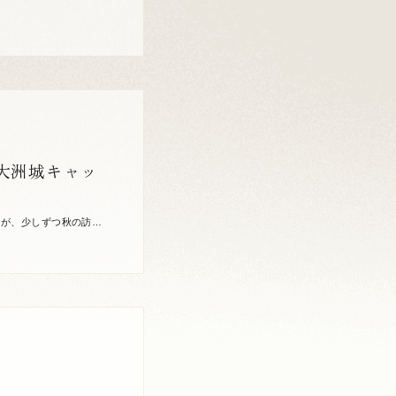
大洲城キャッ
度が、少しずつ秋の訪れ
 […]