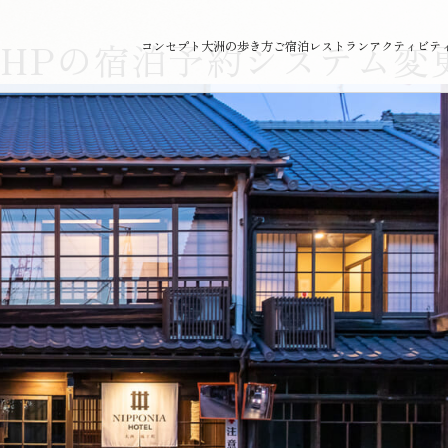
HPの宿泊予約システム変
コンセプト
大洲の歩き方
ご宿泊
レストラン
アクティビテ