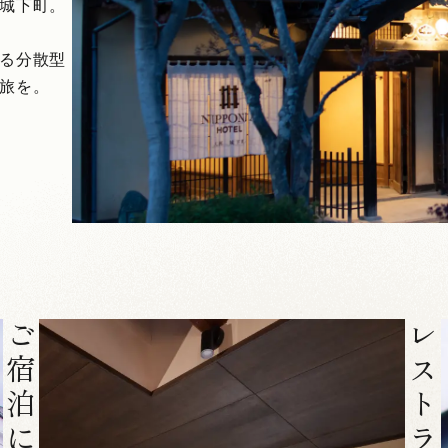
城下町。
る分散型
旅を。
ご宿泊について
レストラン