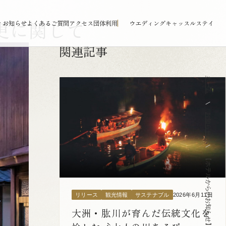
更に関して
ィ
お知らせ
よくあるご質問
アクセス
団体利用
ウエディング
キャッスルステイ
関連記事
ホーム
お知らせ
2026年6月11日
リリース
観光情報
サステナブル
大洲・肱川が育んだ伝統文化を