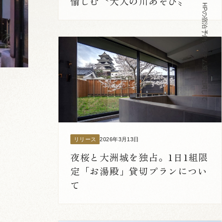
【ホテルからのお知らせ】HPの宿泊予約システム変更に関して
愉しむ〝大人の川あそび〟
2026年3月13日
リリース
夜桜と大洲城を独占。1日1組限
定「お湯殿」貸切プランについ
て