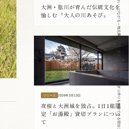
【第一弾】～生産者と出会い、つながる～地元農家訪問・炊き立てごはんでおにぎり作りを体験できる宿泊プラン販売開始
大洲・肱川が育んだ伝統文化を
愉しむ〝大人の川あそび〟
2026年3月13日
リリース
夜桜と大洲城を独占。1日1組限
定「お湯殿」貸切プランについ
て