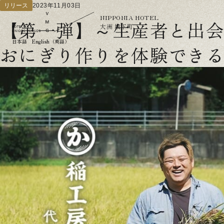
リリース
2023年11月03日
NIPPONIA HOTEL
【第一弾】～生産者と出
大洲 城下町
日本語
English（英語）
おにぎり作りを体験でき