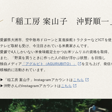
「稲工房 案山子 沖野順一
愛媛県大洲市、空中散布ドローンと直進操舵トラクターなどICTを
テレビ取材も受け、今注目されている米農家さんです。
愛媛で4人しかいない米食味鑑定士かつお米ソムリエの資格を取得。
また、「野菜を買うときに作った人の顔が浮かぶ状態」を目指し
独自メディア
「アグルビト（AGURUBITO）」
を立ち上げ、発信
積極的に活動されています。
▶「稲工房 案山子」Instagramアカウントは
こちら
▶沖野さんのInstagramアカウントは
こちら