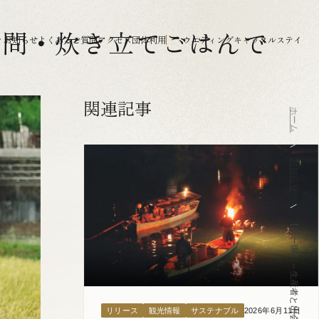
訪問・炊き立てごはんで
ィ
お知らせ
よくあるご質問
アクセス
団体利用
ウエディング
キャッスルステイ
関連記事
ホーム
お知らせ
2026年6月11日
リリース
観光情報
サステナブル