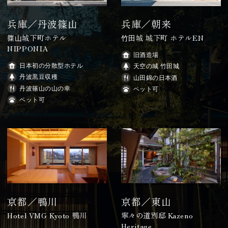
兵庫／丹波篠山
兵庫／朝来
篠⼭城下町ホテル
⽵⽥城 城下町 ホテルEN
NIPPONIA
旧酒造場
日本初の分散型ホテル
天空の城 竹田城
丹波黒豆収穫
山田錦の日本酒
丹波篠山の山の幸
ペット可
ペット可
京都／鴨川
京都／東山
Hotel VMG Kyoto 鴨川
寧々の道別邸 Kazeno
Heritage