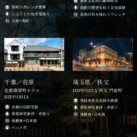
重要文化財の豪商邸宅
港町の赤レンガ倉庫
函館の歴史を紡ぐ文化体験
シェフとの魚市場巡り
道南の旬を味わうフレンチ
北欧×海鮮
千葉／佐原
埼玉県／秩父
佐原商家町ホテル
NIPPONIA 秩父 門前町
NIPPONIA
登録有形文化財の商家
水郷の旧邸宅群
香取神宮参拝・舟巡り
香取神宮参拝・舟巡り
発酵食×日本酒
発酵食×日本酒
ペット可