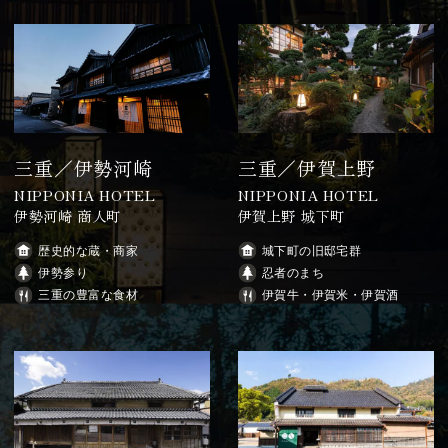
三重／伊勢河崎
三重／伊賀上野
NIPPONIA HOTEL
NIPPONIA HOTEL
伊勢河崎 商人町
伊賀上野 城下町
歴史的な蔵・商家
城下町の旧邸宅群
伊勢参り
忍者のまち
三重の豊富な食材
伊賀牛・伊賀米・伊賀酒