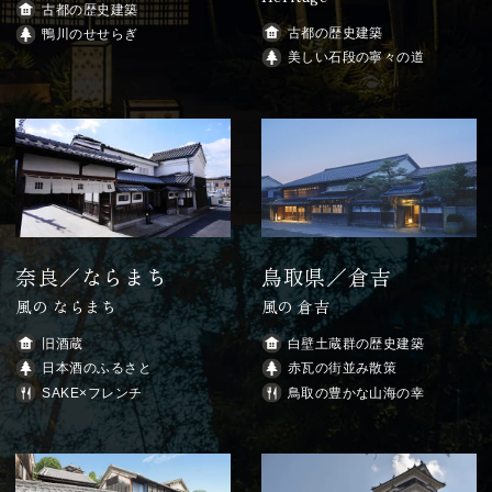
古都の歴史建築
古都の歴史建築
鴨川のせせらぎ
美しい石段の寧々の道
奈良／ならまち
鳥取県／倉吉
風の ならまち
風の 倉吉
旧酒蔵
白壁土蔵群の歴史建築
日本酒のふるさと
赤瓦の街並み散策
SAKE×フレンチ
鳥取の豊かな山海の幸