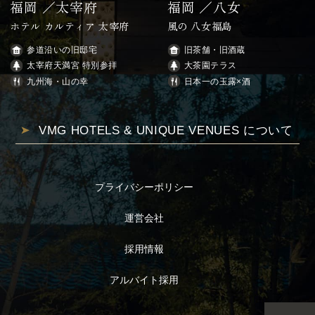
福岡 ／太宰府
福岡 ／八女
ホテル カルティア 太宰府
風の 八女福島
参道沿いの旧邸宅
旧茶舗・旧酒蔵
太宰府天満宮 特別参拝
大茶園テラス
九州海・山の幸
日本一の玉露×酒
VMG HOTELS & UNIQUE VENUES について
プライバシーポリシー
運営会社
採用情報
アルバイト採用