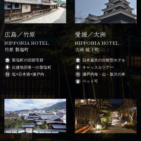
広島／竹原
愛媛／大洲
NIPPONIA HOTEL
NIPPONIA HOTEL
竹原 製塩町
大洲 城下町
製塩町の旧邸宅群
日本最大の分散型ホテル
伝建地区唯一の製塩町
キャッスルツアー
塩×日本酒×瀬戸内
瀬戸内海・山・肱川の幸
ペット可