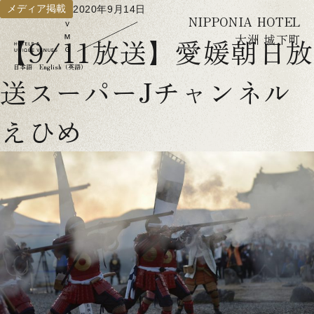
メディア掲載
2020年9月14日
NIPPONIA HOTEL
大洲 城下町
【9/11放送】愛媛朝日放
日本語
English（英語）
送スーパーJチャンネル
えひめ