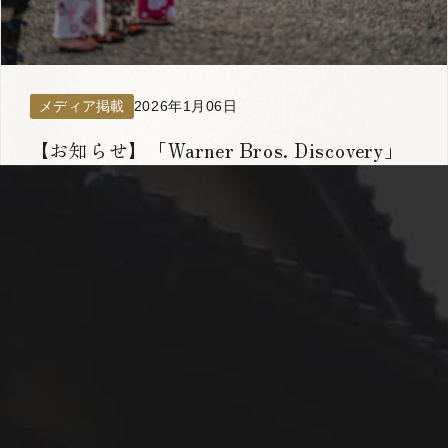
メディア掲載
2026年1月06日
【お知らせ】「Warner Bros. Discovery」
の特集にて紹介いただきました
NIPPONIA HOTEL
大洲 城下町
得！
空室検索
年08月07日(金)