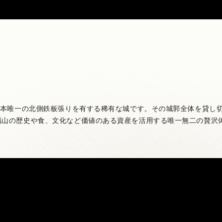
日本唯一の北側鉄板張りを有する稀有な城です。その城郭全体を貸し
福山の歴史や食、文化など価値のある資産を活用する唯一無二の贅沢