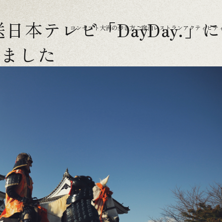
送日本テレビ「DayDay.
コンセプト
大洲の歩き方
ご宿泊
レストラン
アクティビテ
れました