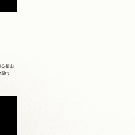
切る福山
体験で