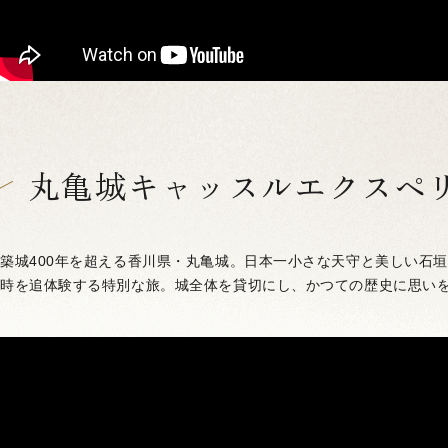
丸亀城キャッスルエクスペ
築城400年を超える香川県・丸亀城。日本一小さな天守と美しい石
時を追体験する特別な旅。城全体を貸切にし、かつての歴史に思い