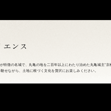
リエンス
垣が特徴の名城で、丸亀の地を二百年以上にわたり治めた丸亀城主”京
を馳せながら、土地に根づく文化を贅沢にお楽しみください。