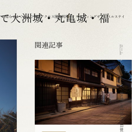
」にて大洲城・丸亀城・福
ィ
お知らせ
よくあるご質問
アクセス
団体利用
ウエディング
キャッスルステイ
関連記事
ホーム
お知らせ