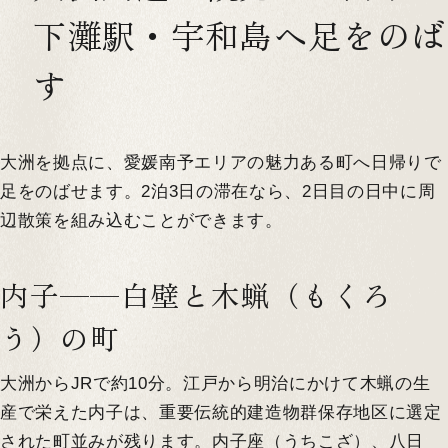
下灘駅・宇和島へ足をのば
す
大洲を拠点に、愛媛南予エリアの魅力ある町へ日帰りで
足をのばせます。2泊3日の滞在なら、2日目の日中に周
辺散策を組み込むことができます。
内子——白壁と木蝋（もくろ
う）の町
大洲からJRで約10分。江戸から明治にかけて木蝋の生
産で栄えた内子は、重要伝統的建造物群保存地区に選定
された町並みが残ります。内子座（うちこざ）、八日