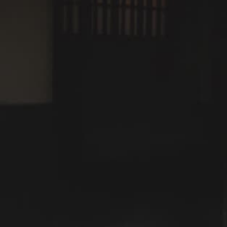
白壁と格子戸が連なる、大洲の城下町。
大洲旅行の見どころ——城
と川と、手仕事の息づく町
大洲旅行では、城・庭園・町並み・川という4つの軸で
楽しむことができます。観光スポットを急いで巡る旅で
はなく、ひとつひとつの場所にゆっくり身を置く旅が、
大洲には似合います。
大洲城——木造復元天守から、