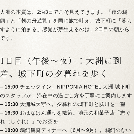
大洲の本質は、2泊3日でこそ見えてきます。「夜の鵜
飼」と「朝の舟遊覧」を同じ旅で叶え、城下町に「暮ら
すように泊まる」感覚が芽生えるのは、2日目の朝から
です。
1日目（午後〜夜）：大洲に到
着、城下町の夕暮れを歩く
–
15:00
チェックイン。NIPPONIA HOTEL 大洲 城下町
のスタッフが、滞在中の過ごし方を丁寧にご案内します
–
15:30
大洲城天守へ。夕暮れの城下町と肱川を一望
–
16:30
おはなはん通りを散策。地元の和菓子店「志ぐ
れ（しぐれ）」でお茶を
–
18:00
鵜飼観覧ディナーへ（6月〜9月）。鵜飼のない