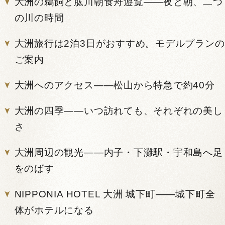
大洲の鵜飼と肱川朝食舟遊覧——夜と朝、二つ
の川の時間
大洲旅行は2泊3日がおすすめ。モデルプランの
ご案内
大洲へのアクセス——松山から特急で約40分
大洲の四季——いつ訪れても、それぞれの美し
さ
大洲周辺の観光——内子・下灘駅・宇和島へ足
をのばす
NIPPONIA HOTEL 大洲 城下町——城下町全
体がホテルになる