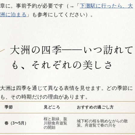
章に。事前予約が必要です（→「
下灘駅に行ったら、大
洲に泊まる
」も参考にしてください）。
大洲の四季——いつ訪れて
も、それぞれの美しさ
大洲は四季を通じて異なる表情を見せます。どの季節に
も、その時期だけの理由があります。
季節
見どころ
おすすめの過ごし方
桜と新緑、肱
城下町の桜を眺めながらの散
春（3〜5月）
川朝食舟遊覧
策。舟遊覧で春の川を
の開始