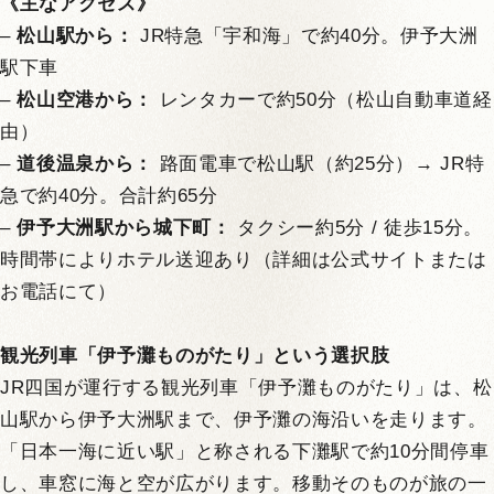
《主なアクセス》
–
松山駅から：
JR特急「宇和海」で約40分。伊予大洲
駅下車
–
松山空港から：
レンタカーで約50分（松山自動車道経
由）
–
道後温泉から：
路面電車で松山駅（約25分）→ JR特
急で約40分。合計約65分
–
伊予大洲駅から城下町：
タクシー約5分 / 徒歩15分。
時間帯によりホテル送迎あり（詳細は公式サイトまたは
お電話にて）
観光列車「伊予灘ものがたり」という選択肢
JR四国が運行する観光列車「伊予灘ものがたり」は、松
山駅から伊予大洲駅まで、伊予灘の海沿いを走ります。
「日本一海に近い駅」と称される下灘駅で約10分間停車
し、車窓に海と空が広がります。移動そのものが旅の一