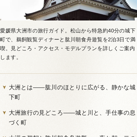
愛媛県大洲市の旅行ガイド。松山から特急約40分の城下
町で、鵜飼観覧ディナーと肱川朝食舟遊覧を2泊3日で満
喫。見どころ・アクセス・モデルプランを詳しくご案内
します。
大洲とは——肱川のほとりに広がる、静かな城
下町
大洲旅行の見どころ——城と川と、手仕事の息
づく町