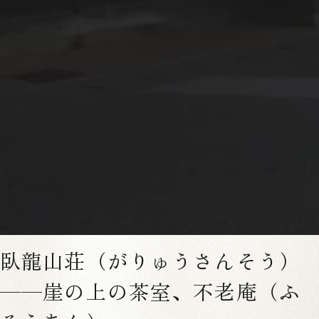
城下町を見渡す
大洲城は、明治時代に天守が取り壊された後、2004年に
木造で復元されました。全国に4例しかない木造復元天
守のひとつです。釘を使わない伝統工法で建てられた天
守の内部は、木の香りが漂い、足元の床板が歴史の厚み
を伝えます。
最上階から眺める城下町と肱川の景色は、藩主が見てい
た風景そのもの。朝と夕で表情が変わりますので、2泊
の滞在中に何度か訪れることをおすすめします。
臥龍山荘（がりゅうさんそう）
——崖の上の茶室、不老庵（ふ