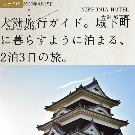
大洲の旅
2026年4月15日
NIPPONIA HOTEL
大洲 城下町
大洲旅行ガイド。城下町
日本語
English（英語）
に暮らすように泊まる、
2泊3日の旅。