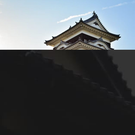
NIPPONIA HOTEL
大洲 城下町
得！
空室検索
年08月06日(木)
大洲とは——肱川のほとり
に広がる、静かな城下町