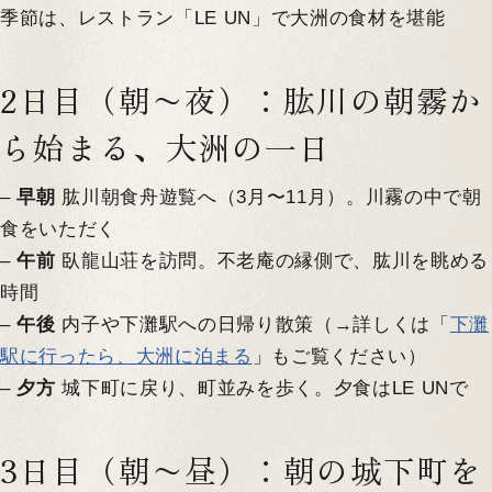
季節は、レストラン「LE UN」で大洲の食材を堪能
2日目（朝〜夜）：肱川の朝霧か
ら始まる、大洲の一日
–
早朝
肱川朝食舟遊覧へ（3月〜11月）。川霧の中で朝
食をいただく
–
午前
臥龍山荘を訪問。不老庵の縁側で、肱川を眺める
時間
–
午後
内子や下灘駅への日帰り散策（→詳しくは「
下灘
駅に行ったら、大洲に泊まる
」もご覧ください）
–
夕方
城下町に戻り、町並みを歩く。夕食はLE UNで
3日目（朝〜昼）：朝の城下町を