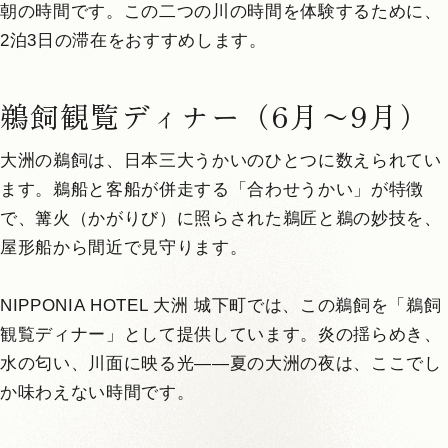
朝の時間です。この二つの川の時間を体験するために、
2泊3日の滞在をおすすめします。
鵜飼観覧ディナー（6月〜9月）
大洲の鵜飼は、日本三大うかいのひとつに数えられてい
ます。鵜船と客船が併走する「合わせうかい」が特徴
で、篝火（かがりび）に照らされた鵜匠と鵜の妙技を、
屋形船から間近で見守ります。
NIPPONIA HOTEL 大洲 城下町では、この鵜飼を「鵜飼
観覧ディナー」として提供しています。炎の揺らめき、
水の匂い、川面に映る光——夏の大洲の夜は、ここでし
か味わえない時間です。