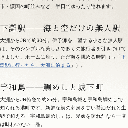
市・護国の町並みなど、半日でゆったり巡れます。
下灘駅——海と空だけの無人駅
大洲からJRで約30分。伊予灘を一望する小さな無人駅
は、そのシンプルな美しさで多くの旅行者を引きつけて
きました。ホームに座り、ただ海を眺める時間（→「
下
灘駅に行ったら、大洲に泊まる
」）。
宇和島——鯛めしと城下町
大洲からJR特急で約25分。宇和島城と宇和島鯛めしで
知られる港町です。新鮮な鯛の刺身を甘い醤油だれと生
卵で和える「宇和島鯛めし」は、愛媛を訪れたなら一度
は味わいたい一品。