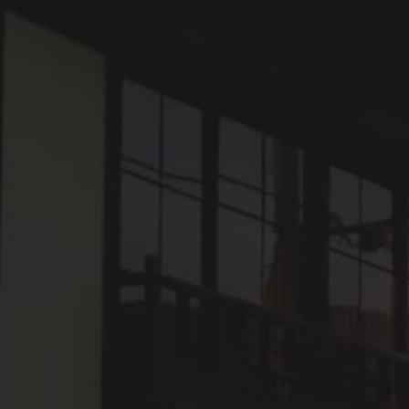
下灘駅を訪れた後の宿泊地として最もおすすめなのが、
車で約40分・観光列車で直結する城下町・大洲です。
大洲は、愛媛県の南西部に位置する人口約36,500人
（2026年時点）の城下町です。江戸時代、大洲藩6万石
の城下町として栄え、肱川の水運と藩政のもとで独自の
文化が育まれました。
特筆すべきは、その静けさです。
京都や金沢のように観光地化されていません。白壁の土
蔵や格子戸の商家が連なる町並みを歩いても、すれ違う
観光客はまばら。聞こえるのは肱川のせせらぎと、鳥の
声だけ。旅慣れた方ほど、この静けさの価値に気づきま
す。