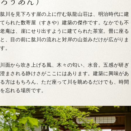
ろうあん）
肱川を見下ろす崖の上に佇む臥龍山荘は、明治時代に建
てられた数寄屋（すきや）建築の傑作です。なかでも不
老庵は、崖にせり出すように建てられた茶室。畳に座る
と、目の前に肱川の流れと対岸の山並みだけが広がりま
す。
川面から吹き上げる風、木々の匂い、水音。五感が研ぎ
澄まされる静けさがここにはあります。建築に興味があ
る方はもちろん、ただ座って川を眺めるだけでも、時間
を忘れる場所です。