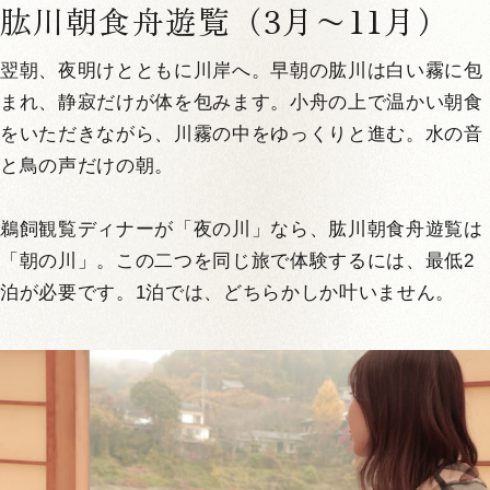
肱川朝食舟遊覧（3月〜11月）
翌朝、夜明けとともに川岸へ。早朝の肱川は白い霧に包
まれ、静寂だけが体を包みます。小舟の上で温かい朝食
をいただきながら、川霧の中をゆっくりと進む。水の音
と鳥の声だけの朝。
鵜飼観覧ディナーが「夜の川」なら、肱川朝食舟遊覧は
「朝の川」。この二つを同じ旅で体験するには、最低2
泊が必要です。1泊では、どちらかしか叶いません。