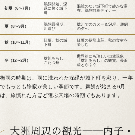
鵜飼開始、深
混雑のない城下町で静かな滞
初夏（6〜7月）
緑に輝く城下
在。鵜飼観覧ディナー
町
鵜飼最盛期、
肱川でのカヌー＆SUP、鵜飼
夏（8〜9月）
川遊び
の夕べ
紅葉、秋の城
紅葉の臥龍山荘、秋の食材を
秋（10〜11月）
下町
楽しむ
世界的にも珍しい自然現象
肱川あらし、
冬（12〜2月）
「肱川あらし」の観賞。長浜
こたつ舟
産とらふぐ
梅雨の時期は、雨に洗われた深緑が城下町を彩り、一年
でもっとも静寂が美しい季節です。鵜飼が始まる6月
は、旅慣れた方ほど選ぶ穴場の時期でもあります。
大洲周辺の観光——内子・