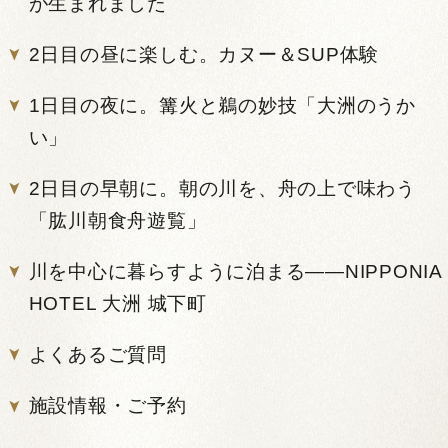
が生まれました
2日目の昼に楽しむ。カヌー＆SUP体験
1日目の夜に。篝火と鵜の妙技「大洲のうか
い」
2日目の早朝に。朝の川を、舟の上で味わう
「肱川朝食舟遊覧」
川を中心に暮らすように泊まる——NIPPONIA
HOTEL 大洲 城下町
よくあるご質問
施設情報・ご予約