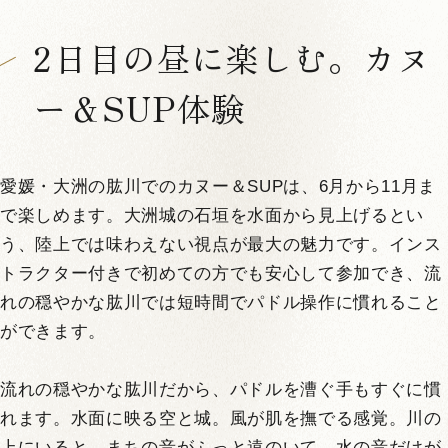
2日目の昼に楽しむ。カヌ
ー＆SUP体験
愛媛・大洲の肱川でのカヌー＆SUPは、6月から11月ま
で楽しめます。大洲城の石垣を水面から見上げるとい
う、陸上では味わえない視点が最大の魅力です。インス
トラクター付きで初めての方でも安心して参加でき、流
れの穏やかな肱川では短時間でパドル操作に慣れること
ができます。
流れの穏やかな肱川だから、パドルを漕ぐ手もすぐに慣
れます。水面に映る空と城。風が肌を撫でる感覚。川の
上にいると、まちの音がふっと遠のいて、水の音だけが