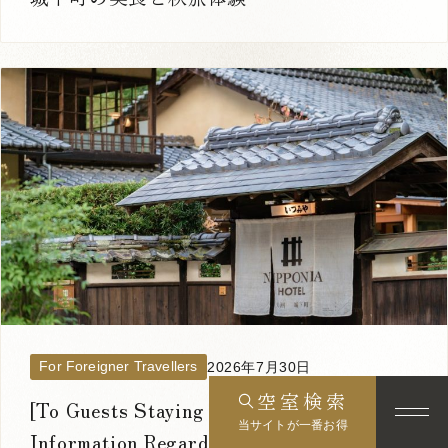
For Foreigner Travellers
2026年7月30日
空室検索
[To Guests Staying Aug 8 – Aug 15]
当サイトが一番お得
Information Regarding Dining and other