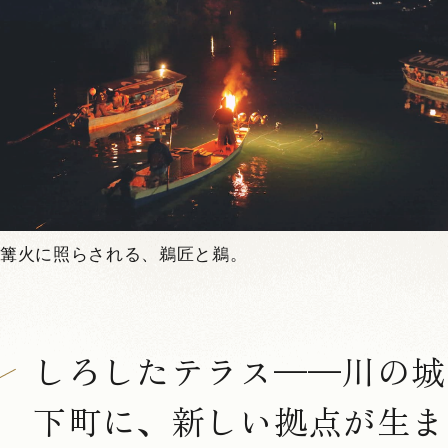
篝火に照らされる、鵜匠と鵜。
しろしたテラス——川の城
下町に、新しい拠点が生ま