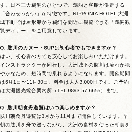
す。日本三大鵜飼のひとつで、鵜船と客船が併走する
「合わせうかい」が特徴です。NIPPONIA HOTEL 大洲
城下町では屋形船から鵜飼を間近に観覧できる「鵜飼観
覧ディナー」をご用意しています。
Q. 肱川のカヌー・SUPは初心者でもできますか？
はい、初心者の方でも安心してお楽しみいただけます。
インストラクターが同行し、大洲城下の肱川は流れが穏
やかなため、短時間で乗れるようになります。開催期間
は6月1日〜11月30日、料金は大人3,000円です。ご予約
は大洲観光総合案内所（TEL 0893-57-6655）まで。
Q. 肱川朝食舟遊覧はいつ楽しめますか？
肱川朝食舟遊覧は3月から11月まで開催しています。早
朝の肱川を舟で巡りながら、大洲の食材を使った朝食を