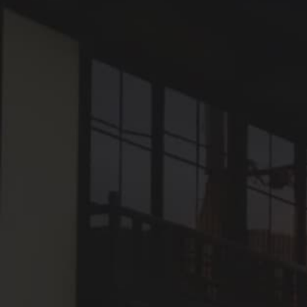
愛媛県大洲市を流れる肱川は、カヌー・SUP・鵜飼・舟
遊覧という複数の川遊びが同時に楽しめる、四国でも珍
しい川です。流れが穏やかで初心者でも安全に楽しめる
一方、大洲城天守を水面から見上げるという、陸上には
ない眺めが待っています。2026年4月に開業した「しろ
したテラス」がカヌーの新拠点となり、川へのアクセス
がさらに便利になりました。
大洲のまちは、肱川なしには語れません。鎌倉時代、肱
川と久米川の合流点に城が築かれたことがまちの始まり
です。山あいにありながら、水運の恵みで交易の要衝と
して栄えました。江戸時代には豊かな町人文化が花開
き、いまも残る白壁の町並みや臥龍山荘（がりゅうさん
そう）は、その名残です。
川沿いを歩けば、せせらぎの音が絶えません。朝は川霧