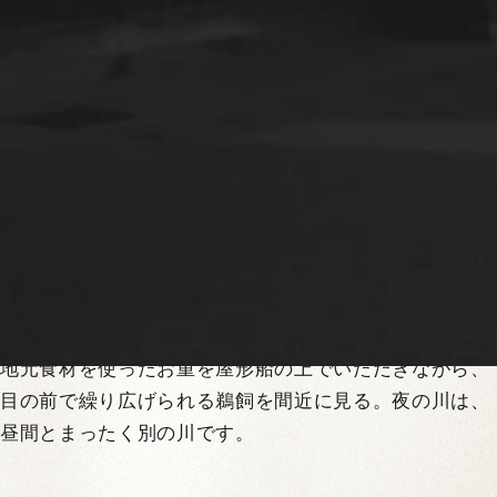
飼観覧ディナーで夜の肱川へ
大洲に着いたら、まずチェックイン。夕暮れ前に城下町
を少し歩いておく。石畳の路地、白壁の蔵、橋の上から
眺める川の色が、夜に向けて変わっていきます。
日が落ちると、屋形船が肱川に浮かびます。篝火が灯
り、川面が揺らめく橙色に染まる。鵜匠の掛け声が水の
上を渡り、鵜が川に潜る瞬間の水音が聞こえる。これが
「鵜飼観覧ディナー」です。
地元食材を使ったお重を屋形船の上でいただきながら、
目の前で繰り広げられる鵜飼を間近に見る。夜の川は、
昼間とまったく別の川です。