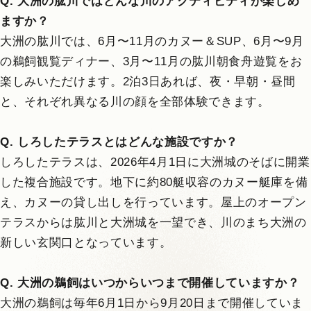
Q. 大洲の肱川ではどんな川のアクティビティが楽しめ
ますか？
大洲の肱川では、6月〜11月のカヌー＆SUP、6月〜9月
の鵜飼観覧ディナー、3月〜11月の肱川朝食舟遊覧をお
楽しみいただけます。2泊3日あれば、夜・早朝・昼間
と、それぞれ異なる川の顔を全部体験できます。
Q. しろしたテラスとはどんな施設ですか？
しろしたテラスは、2026年4月1日に大洲城のそばに開業
した複合施設です。地下に約80艇収容のカヌー艇庫を備
え、カヌーの貸し出しを行っています。屋上のオープン
テラスからは肱川と大洲城を一望でき、川のまち大洲の
新しい玄関口となっています。
Q. 大洲の鵜飼はいつからいつまで開催していますか？
大洲の鵜飼は毎年6月1日から9月20日まで開催していま