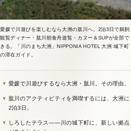
愛媛で川遊びを楽しむなら大洲の肱川へ。2泊3日で鵜飼
観覧ディナー・肱川朝食舟遊覧・カヌー＆SUPが全部で
きる。「川のまち大洲」NIPPONIA HOTEL 大洲 城下町
の滞在ガイド。
愛媛で川遊びするなら大洲・肱川。その理由。
肱川のアクティビティを満喫するには、大洲に
2泊3日。
しろしたテラス——川の城下町に、新しい拠点