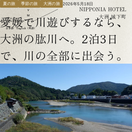
夏の旅
季節の旅
大洲の旅
2026年5月18日
NIPPONIA HOTEL
大洲 城下町
愛媛で川遊びするなら、
日本語
English（英語）
大洲の肱川へ。2泊3日
で、川の全部に出会う。