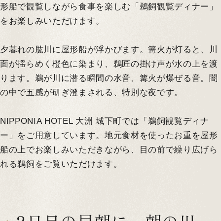
形船で観覧しながら食事を楽しむ「鵜飼観覧ディナー」
をお楽しみいただけます。
夕暮れの肱川に屋形船が浮かびます。篝火が灯ると、川
面が揺らめく橙色に染まり、鵜匠の掛け声が水の上を渡
ります。鵜が川に潜る瞬間の水音、篝火が爆ぜる音。闇
の中で五感が研ぎ澄まされる、特別な夜です。
NIPPONIA HOTEL 大洲 城下町では「鵜飼観覧ディナ
ー」をご用意しています。地元食材を使ったお重を屋形
船の上でお楽しみいただきながら、目の前で繰り広げら
れる鵜飼をご覧いただけます。