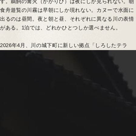
す。鵜飼の篝火（かがりび）は夜にしか見られない。朝
食舟遊覧の川霧は早朝にしか現れない。カヌーで水面に
出るのは昼間。夜と朝と昼、それぞれに異なる川の表情
がある。1泊では、どれかひとつしか選べません。
2026年4月、川の城下町に新しい拠点「しろしたテラ
ス」が誕生。この夏、肱川はこれまで以上に旅人の遊び
NIPPONIA HOTEL
場になります。
大洲 城下町
得！
愛媛で川遊びするなら大
空室検索
年08月07日(金)
洲・肱川。その理由。