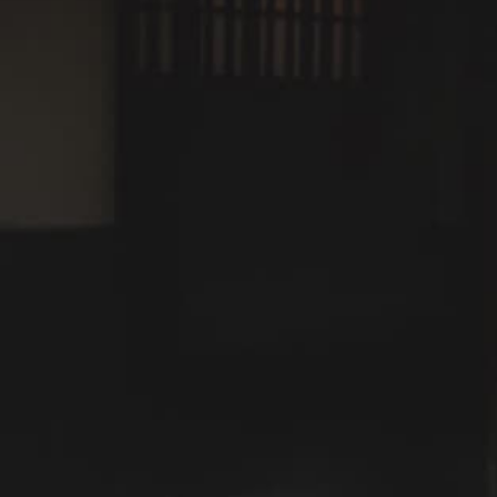
DCIM100MEDIADJI_0052.JPG
肱川沿いに続く、白壁の町並み。
肱川のアクティビティを満
喫するには、大洲に2泊3
日。
1日目（夕方〜夜）：大洲着・鵜