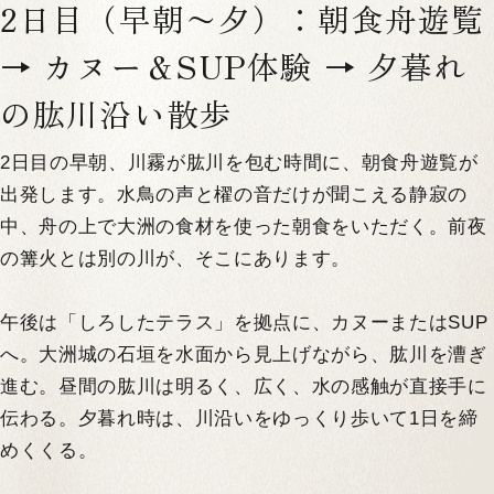
2日目（早朝〜夕）：朝食舟遊覧
→ カヌー＆SUP体験 → 夕暮れ
の肱川沿い散歩
2日目の早朝、川霧が肱川を包む時間に、朝食舟遊覧が
出発します。水鳥の声と櫂の音だけが聞こえる静寂の
中、舟の上で大洲の食材を使った朝食をいただく。前夜
の篝火とは別の川が、そこにあります。
午後は「しろしたテラス」を拠点に、カヌーまたはSUP
へ。大洲城の石垣を水面から見上げながら、肱川を漕ぎ
進む。昼間の肱川は明るく、広く、水の感触が直接手に
伝わる。夕暮れ時は、川沿いをゆっくり歩いて1日を締
めくくる。