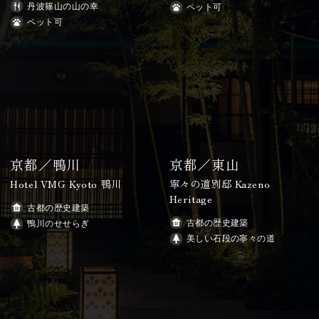
丹波篠山の山の幸
ペット可
ペット可
京都／鴨川
京都／東山
Hotel VMG Kyoto 鴨川
寧々の道別邸 Kazeno
Heritage
古都の歴史建築
古都の歴史建築
鴨川のせせらぎ
美しい石段の寧々の道