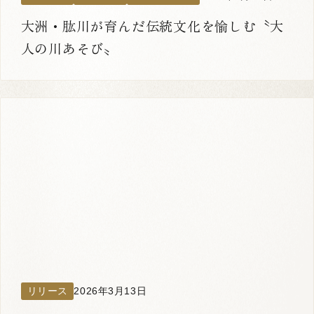
大洲・肱川が育んだ伝統文化を愉しむ〝大
人の川あそび〟
リリース
2026年3月13日