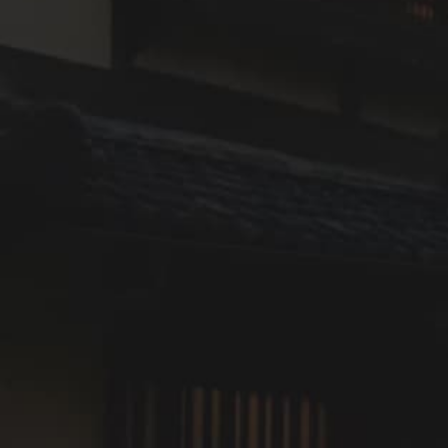
くりに努力している地域を毎年選出。
2022年度は、日本国内で10市・地域が選ばれている。
3．JR四国 観光列車「伊予灘ものがた
り」について
2014年7月の運行開始以来14万人以上のお客様にご利用
いただき、2022年4月に新車両となって
リニューアルデビューした人気観光列車です。瀬戸内海
西部に位置する伊予灘の穏やかな景色、
アテンダントの心を込めたサービス、そして沿線地域皆
様のおもてなしが魅力を高めています。
このたびJALふるさと応援隊（*2）として活躍する客室
乗務員も乗車します。
JR四国のアテンダントとJALの客室乗務員がコラボレー