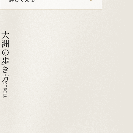
大洲の歩き方
STROLL