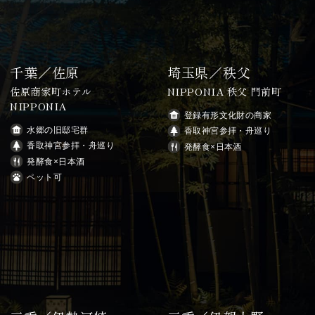
千葉／佐原
埼玉県／秩父
佐原商家町ホテル
NIPPONIA 秩父 門前町
NIPPONIA
登録有形文化財の商家
水郷の旧邸宅群
香取神宮参拝・舟巡り
香取神宮参拝・舟巡り
発酵食×日本酒
発酵食×日本酒
ペット可