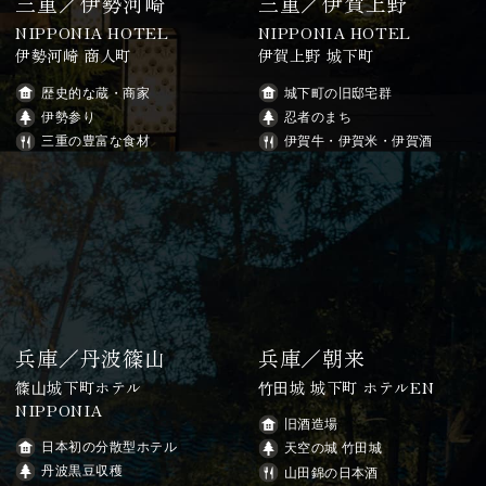
三重／伊勢河崎
三重／伊賀上野
NIPPONIA HOTEL
NIPPONIA HOTEL
伊勢河崎 商人町
伊賀上野 城下町
歴史的な蔵・商家
城下町の旧邸宅群
伊勢参り
忍者のまち
三重の豊富な食材
伊賀牛・伊賀米・伊賀酒
兵庫／丹波篠山
兵庫／朝来
篠⼭城下町ホテル
⽵⽥城 城下町 ホテルEN
NIPPONIA
旧酒造場
日本初の分散型ホテル
天空の城 竹田城
丹波黒豆収穫
山田錦の日本酒