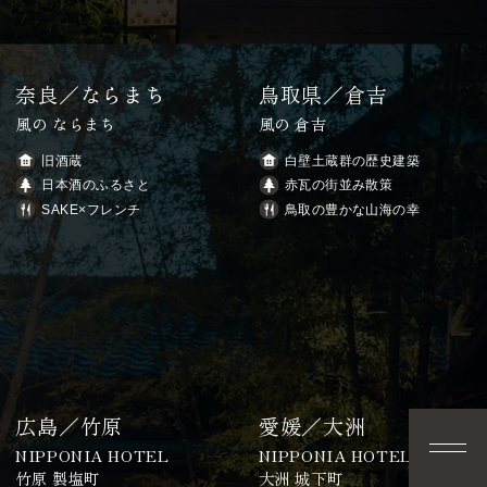
奈良／ならまち
鳥取県／倉吉
風の ならまち
風の 倉吉
旧酒蔵
白壁土蔵群の歴史建築
日本酒のふるさと
赤瓦の街並み散策
SAKE×フレンチ
鳥取の豊かな山海の幸
広島／竹原
愛媛／大洲
空室検索
NIPPONIA HOTEL
NIPPONIA HOTEL
当サイトが一番お得
竹原 製塩町
大洲 城下町