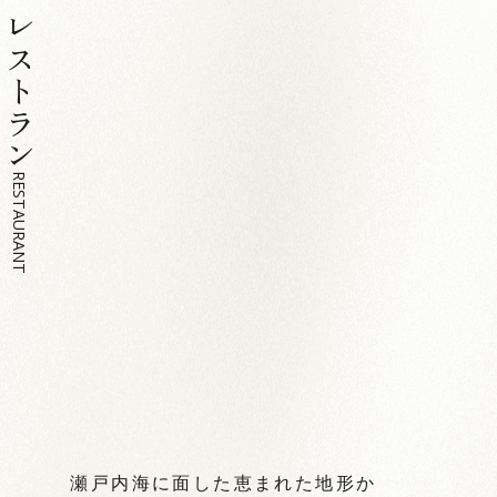
レストラン
RESTAURANT
瀬戸内海に面した恵まれた地形か