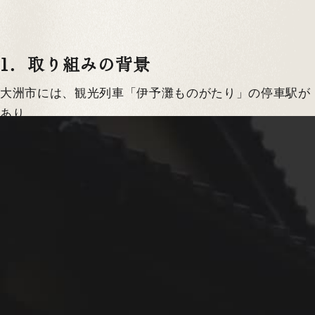
1．取り組みの背景
大洲市には、観光列車「伊予灘ものがたり」の停車駅が
あり、
また城下町に点在する歴史的邸宅等に宿泊できる
NIPPONIA HOTEL
大洲 城下町
「「NIPPONIA HOTEL 大洲 城下町」という
人気の高い観光商品があります。これらを 組み合わ
せ、地域事業者・自治体と連携し、
得！
新たに大洲ならではの観光コンテンツを開発すること
で、閑散期にあたる冬季かつ平日の旅行需要を喚起し、
空室検索
年08月09日(日)
地域課題の解決に取り組みます。
2．愛媛県大洲市について