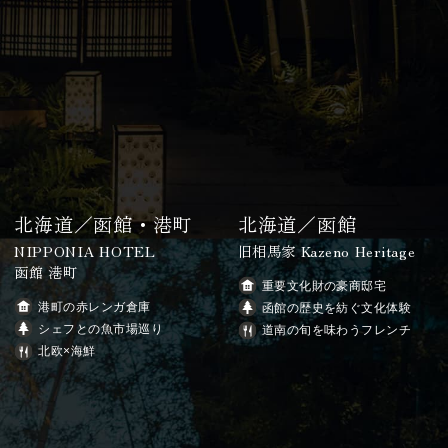
北海道／函館・港町
北海道／函館
NIPPONIA HOTEL
旧相馬家 Kazeno Heritage
函館 港町
重要文化財の豪商邸宅
港町の赤レンガ倉庫
函館の歴史を紡ぐ文化体験
シェフとの魚市場巡り
道南の旬を味わうフレンチ
北欧×海鮮