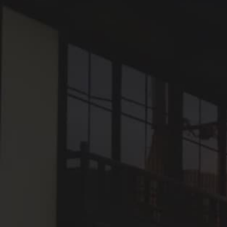
愛媛県南部に位置する大洲市。古き良き町並みが残る市
内中心部を、清流 肱川が優雅に流れています。
古くから大洲城を中心とした城下町として栄え、山間部
から瀬戸内海まで多様な文化が根付いています。
明治から昭和初期にかけては、養蚕・製糸・木蝋とその
水運で繁栄した歴史を持ち、
現在も「世界の持続可能な観光地100選（*1）」に選出
される等、
地域に残る資源を宿泊施設や店舗に改修することで、観
光活性化や町並み保全に取り組んでいます。
（*1）「世界の持続可能な観光地100選」（Green
Destinations TOP 100
国際公式認証機関であるオランダの非営利団体グリー
ン・デスティネーションズが、
持続可能な観光の国際基準を取り入れ、より良い地域づ