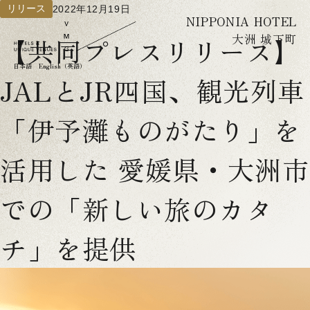
リリース
2022年12月19日
NIPPONIA HOTEL
大洲 城下町
【共同プレスリリース】
日本語
English（英語）
JALとJR四国、観光列車
「伊予灘ものがたり」を
活用した 愛媛県・大洲市
での「新しい旅のカタ
チ」を提供