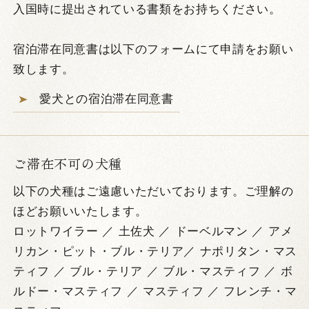
入国時に提出されている書類をお持ちください。
宿泊滞在同意書は以下のフォームにて申請をお願い
致します。
愛犬との宿泊滞在同意書
ご滞在不可の犬種
以下の犬種はご遠慮いただいております。ご理解の
ほどお願いいたします。
ロットワイラー ／ 土佐犬 ／ ドーベルマン ／ アメ
リカン・ピット・ブル・テリア／ ナポリタン・マス
ティフ ／ ブル・テリア ／ ブル・マスティフ ／ ボ
ルドー・マスティフ ／ マスティフ ／ フレンチ・マ