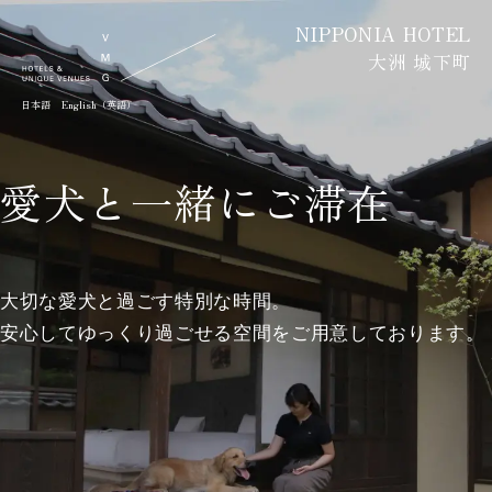
NIPPONIA HOTEL
大洲 城下町
日本語
English（英語）
愛犬と一緒にご滞在
大切な愛犬と過ごす特別な時間。
安心してゆっくり過ごせる空間をご用意しております。