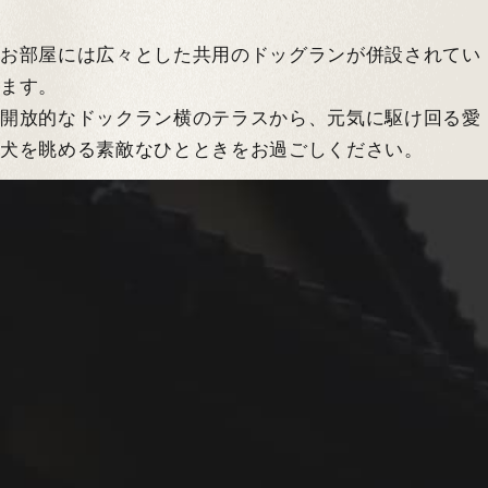
お部屋には広々とした共用のドッグランが併設されてい
ます。
開放的なドックラン横のテラスから、元気に駆け回る愛
犬を眺める素敵なひとときをお過ごしください。
NIPPONIA HOTEL
ドッグランだけでなく、お部屋ごとに専用のお庭もご用
大洲 城下町
意しております。
プライベートな空間で愛犬とゆったりとお寛ぎいただけ
得！
ます。
空室検索
年08月08日(土)
初めてでも安心の
ドッグフ