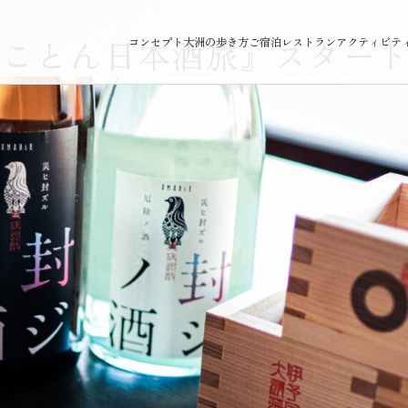
とことん日本酒旅』スター
コンセプト
大洲の歩き方
ご宿泊
レストラン
アクティビテ