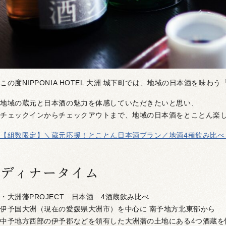
この度NIPPONIA HOTEL 大洲 城下町では、地域の日本酒を
地域の蔵元と日本酒の魅力を体感していただきたいと思い、
チェックインからチェックアウトまで、地域の日本酒をとことん楽
【組数限定】＼蔵元応援！とことん日本酒プラン／地酒4種飲み比べ
ディナータイム
・大洲藩PROJECT 日本酒 4酒蔵飲み比べ
伊予国大洲（現在の愛媛県大洲市）を中心に 南予地方北東部から
中予地方西部の伊予郡などを領有した大洲藩の土地にある4つ酒蔵を