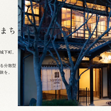
まち
城下町。
る分散型
旅を。