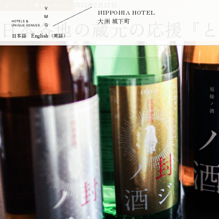
イベント・キャンペーン
2021年2月12日
NIPPONIA HOTEL
日本各地の蔵元の応援『
大洲 城下町
日本語
English（英語）