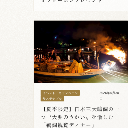
2026年5月30
イベント・キャンペーン
日
サステナブル
【夏季限定】日本三大鵜飼の一
つ〝大洲のうかい〟を愉しむ
「鵜飼観覧ディナー」