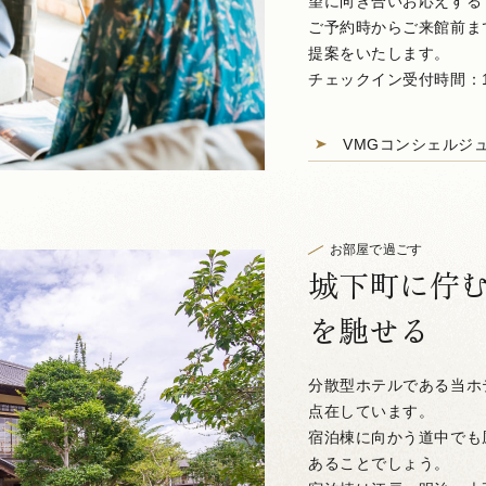
望に向き合いお応えする
ご予約時からご来館前ま
提案をいたします。
チェックイン受付時間：15:
VMGコンシェルジ
お部屋で過ごす
城下町に佇
を馳せる
分散型ホテルである当ホ
点在しています。
宿泊棟に向かう道中でも
あることでしょう。