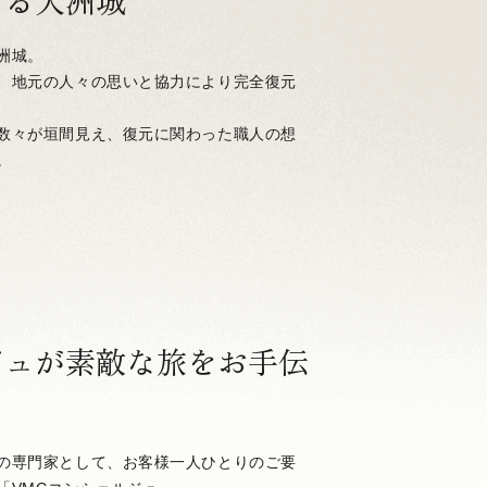
する大洲城
洲城。
、地元の人々の思いと協力により完全復元
数々が垣間見え、復元に関わった職人の想
。
ジュが素敵な旅をお手伝
の専門家として、お客様一人ひとりのご要