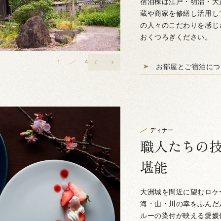
宿泊棟は江戸・明治・大
蔵や商家を修繕し活用し
の人々のこだわりを感じ
おくつろぎください。
2
4
お部屋とご宿泊につ
ディナー
職人たちの
堪能
大洲城を間近に望むロケ
海・山・川の幸をふんだ
ルーの染付が映える愛媛