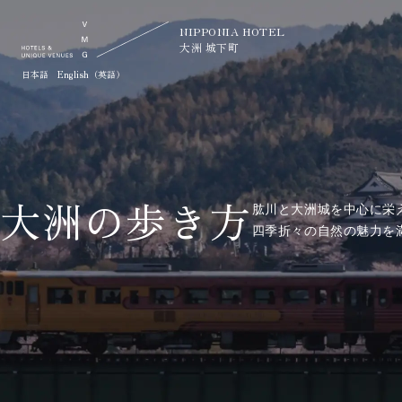
NIPPONIA HOTEL
大洲 城下町
日本語
English（英語）
大洲の歩き方
肱川と大洲城を中心に栄
四季折々の自然の魅力を