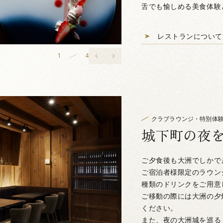
舌でも愉しめる美食体験
レストランについて
2
4
クラブラウンジ・特別体
城下町の夜
ご夕食後も大洲でしかで
ご宿泊者様限定のラウン
種類のドリンクをご用意
ご移動の際には大洲の夕
ください。
また、夜の大洲城を巡る