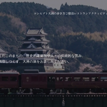
コンセプト
大洲の歩き方
ご宿泊
レストラン
アクティビテ
えたこのまちの、歴史的建築物や人々の伝統的な営み、
満喫しつくす、大洲の旅をお楽しみください。