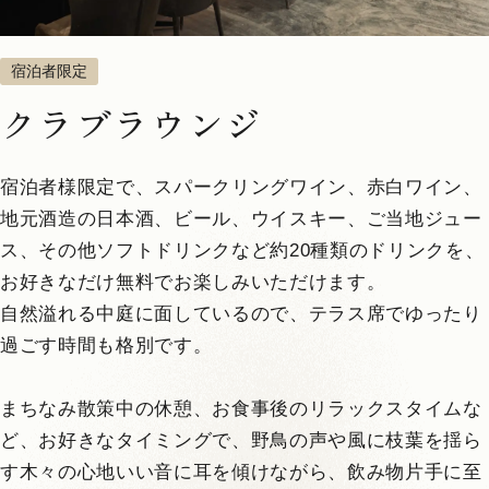
宿泊者限定
1
6
クラブラウンジ
MUNE 503
定員：
3名まで
VMGグランド
中庭が見える
メゾネット
檜風呂
江戸
宿泊者様限定で、スパークリングワイン、赤白ワイン、
地元酒造の日本酒、ビール、ウイスキー、ご当地ジュー
詳しく見る
空室確認・ご予約
ス、その他ソフトドリンクなど約20種類のドリンクを、
お好きなだけ無料でお楽しみいただけます。
自然溢れる中庭に面しているので、テラス席でゆったり
過ごす時間も格別です。
まちなみ散策中の休憩、お食事後のリラックスタイムな
ど、お好きなタイミングで、野鳥の声や風に枝葉を揺ら
す木々の心地いい音に耳を傾けながら、飲み物片手に至