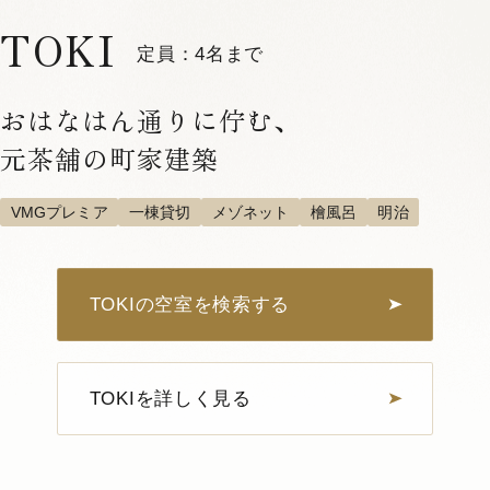
TOKI
定員：4名まで
おはなはん通りに佇む、
元茶舗の町家建築
VMGプレミア
一棟貸切
メゾネット
檜風呂
明治
TOKIの空室を検索する
TOKIを詳しく見る