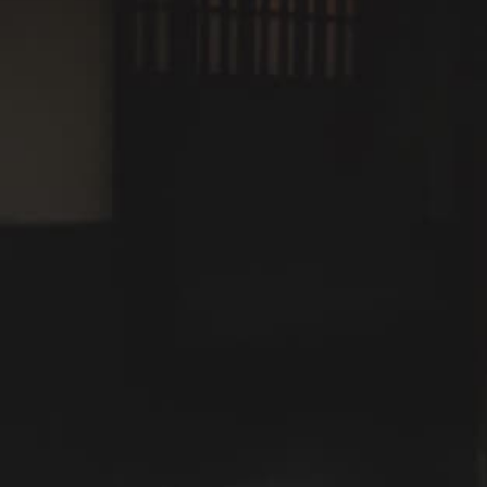
VMGグランド
VMGコンフォート
登録有形文化財
蔵
メゾネット
お部屋お任せ
江戸
OKIの空室を検索する
1
4
SADA 102
定員：
2名まで
OKIを詳しく見る
VMGデラックス
大洲城が見える
メゾネット
檜風呂
大正
詳しく見る
空室確認・ご予約