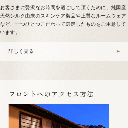
お客さまに贅沢なお時間を過ごして頂くために、純国産
天然シルク由来のスキンケア製品や上質なルームウェア
など、一つひとつこだわって選定したものをご用意して
います。
詳しく見る
フロントへのアクセス方法
1
5
MUNE 506
定員：
2名まで
VMGグランド
中庭が見える
メゾネット
客室内に中庭あり