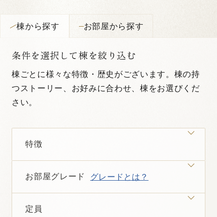
棟から探す
お部屋から探す
条件を選択して棟を絞り込む
条件を選択して棟を絞り込む
棟ごとに様々な特徴・歴史がございます。棟の持
お部屋ごとに様々な特徴・歴史がございます。旅
つストーリー、お好みに合わせ、棟をお選びくだ
のプランやお好みに合わせ、お部屋をお選びくだ
さい。
さい。
※「お部屋お任せ」のタグがついているお部屋は、複数のお部屋
からご予約後にホテル側でお部屋を決定させていただきます。
特徴
お部屋のご希望がある場合は、ご予約時に備考欄に記載頂く
か、お電話で空き状況をご確認の上ご要望頂けますようお願いい
たします。
お部屋グレード
グレードとは？
すべて
大洲城が見える
中庭が見える
一棟貸切
定員
特徴
すべて
VMGスイート