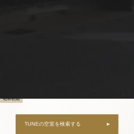
TUNE
定員：2名まで
老舗料亭ならではの和風建築
VMGコンフォート
メゾネット
檜風呂
お部屋お任せ
昭和初期
1
4
SADA 103
定員：
2名まで
TUNEの空室を検索する
VMGデラックス
大洲城が見える
メゾネット
檜風呂
大正