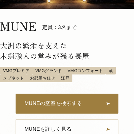
国指定重要文化財「南隅櫓」でのプ
グループ利用におすすめ
小さなお子様連れ利用におすすめ
ライベートディナー
江戸
MUNE
詳しく見る
空室確認・ご予約
国の重要文化財に指定されている「南隅櫓」。
定員：3名まで
歴史を重ねた重厚な空間で、愛媛の美食の数々をお
大洲の繁栄を支えた
楽しみください。
木蝋職人の営みが残る長屋
VMGプレミア
VMGグランド
VMGコンフォート
蔵
メゾネット
お部屋お任せ
江戸
MUNEの空室を検索する
MUNEを詳しく見る