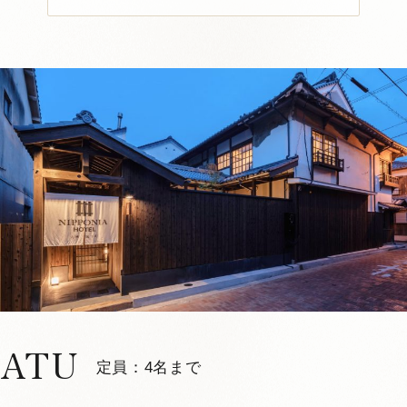
大洲城を目の前に望む特等席での優
雅なバスタイム
ライトアップされた大洲城を眺めながらのバスタイ
1
4
ムや、ドリンクを楽しむ贅沢なひとときをお過ごし
ください。
OKI 204
定員：
2名まで
VMGグランド
中庭が見える
メゾネット
一人旅におすすめ
檜風呂
お部屋お任せ
江戸
詳しく見る
空室確認・ご予約
ATU
定員：4名まで