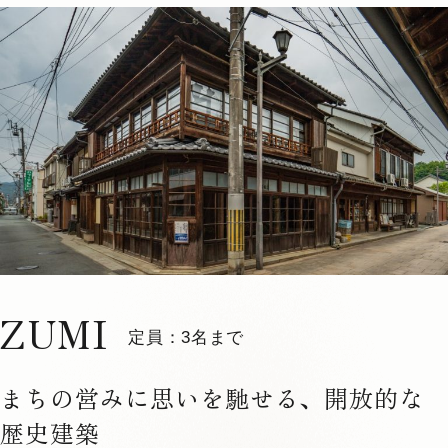
1
4
TUNE 301
定員：
2名まで
VMGコンフォート
メゾネット
檜風呂
お部屋お任せ
昭和初期
詳しく見る
空室確認・ご予約
ZUMI
定員：3名まで
まちの営みに思いを馳せる、開放的な
歴史建築