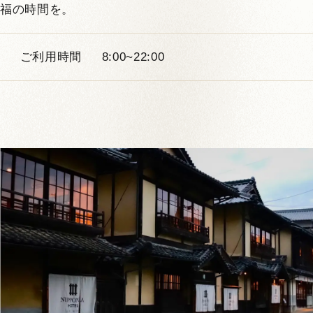
福の時間を。
ご利用時間
8:00~22:00
1
4
MUNE 504
定員：
2名まで
VMGグランド
中庭が見える
メゾネット
一人旅におすすめ
檜風呂
お部屋お任せ
江戸