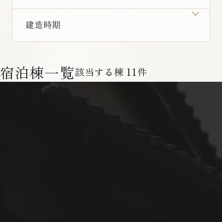
登録有形文化財
蔵
VMGプレミア
VMGデラックス
建造時期
お部屋グレード
グレードとは？
愛犬と泊まれる
フラット
すべて
2名まで
3名まで
すべて
大洲城が見える
VMGグランド
VMGコンフォート
メゾネット
客室内に中庭あり
4名まで
中庭が見える
一棟貸切
定員
すべて
江戸
大正
明治
宿泊棟一覧
該当する棟
11
件
すべて
VMGスイート
グループ利用におすすめ
登録有形文化財
蔵
昭和初期
VMGプレミア
VMGデラックス
小さなお子様連れ利用におすすめ
NIPPONIA HOTEL
建造時期
愛犬と泊まれる
フラット
すべて
2名まで
3名まで
大洲 城下町
VMGグランド
VMGコンフォート
一人旅におすすめ
メゾネット
客室内に中庭あり
4名まで
すべて
江戸
大正
明治
ワ―ケーションにおすすめ
得！
31
グループ利用におすすめ
昭和初期
テラス・ウッドデッキあり
檜風呂
小さなお子様連れ利用におすすめ
空室検索
年08月08日(土)
4ベット
お部屋お任せ
一人旅におすすめ
ワ―ケーションにおすすめ