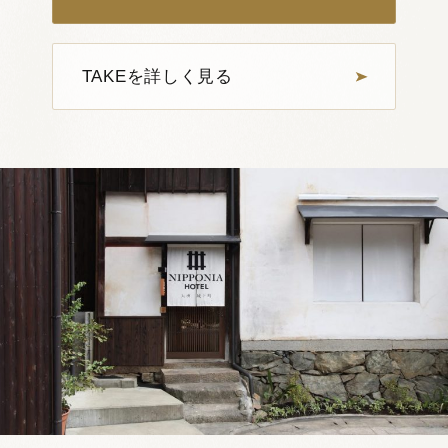
TAKEを詳しく見る
1
4
OKI 206
定員：
2名まで
VMGグランド
蔵
メゾネット
一人旅におすすめ
檜風呂
江戸
詳しく見る
空室確認・ご予約