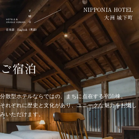
NIPPONIA HOTEL
大洲 城下町
日本語
English（英語）
ご宿泊
分散型ホテルならではの、まちに点在する宿泊棟。
それぞれに歴史と文化があり、ユニークな魅力をお楽し
みいただけます。