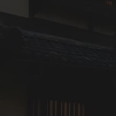
VMGデラックス
大洲城が見える
メゾネット
檜風呂
大正
詳しく見る
空室確認・ご予約
OKI
定員：4名まで
木蝋で財を成した豪商の邸宅