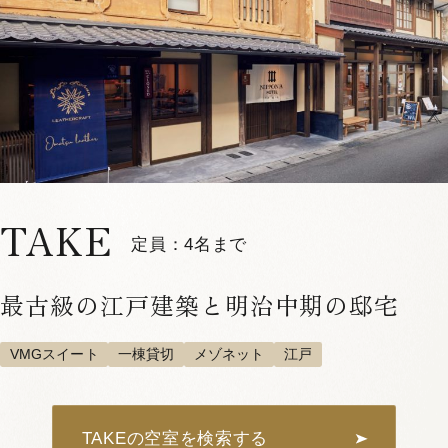
OKI 205
定員：
2名まで
VMGグランド
中庭が見える
メゾネット
一人旅におすすめ
檜風呂
お部屋お任せ
江戸
詳しく見る
空室確認・ご予約
TAKE
定員：4名まで
最古級の江戸建築と明治中期の邸宅
VMGスイート
一棟貸切
メゾネット
江戸
TAKEの空室を検索する