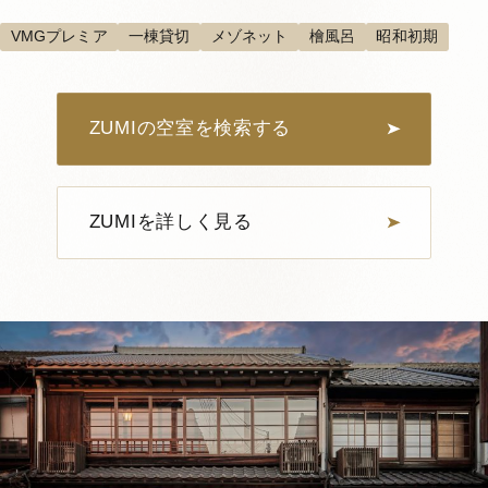
VMGプレミア
一棟貸切
メゾネット
檜風呂
昭和初期
ZUMIの空室を検索する
ZUMIを詳しく見る
1
7
MITI 401
定員：
4名まで
VMGスイート
大洲城が見える
一棟貸切
登録有形文化財
大正
詳しく見る
空室確認・ご予約