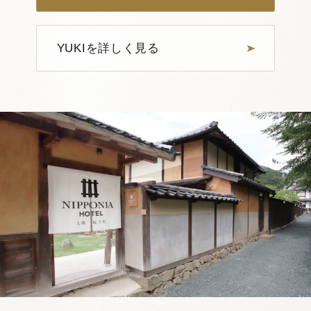
1
7
YUKIを詳しく見る
MUNE 501
定員：
3名まで
VMGプレミア
蔵
メゾネット
檜風呂
江戸
詳しく見る
空室確認・ご予約