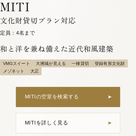
MITI
文化財貸切プラン対応
定員：4名まで
1
4
和と洋を兼ね備えた近代和風建築
OKI 202
定員：
2名まで
VMGスイート
大洲城が見える
一棟貸切
登録有形文化財
VMGコンフォート
メゾネット
檜風呂
お部屋お任せ
江戸
メゾネット
大正
詳しく見る
空室確認・ご予約
MITIの空室を検索する
MITIを詳しく見る