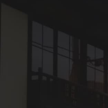
テラス・ウッドデッキあり
檜風呂
SADA
4ベット
お部屋お任せ
定員：2名まで
大洲城を間近に眺める
歴史的邸宅
VMGデラックス
大洲城が見える
メゾネット
大正
SADAの空室を検索する
1
5
SADAを詳しく見る
SADA 101
定員：
2名まで