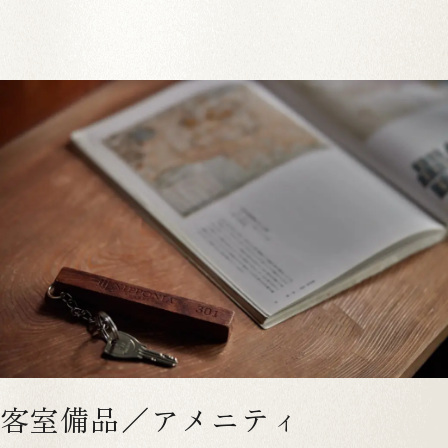
1
4
MUNE 505
定員：
2名まで
VMGグランド
中庭が見える
メゾネット
一人旅におすすめ
檜風呂
お部屋お任せ
江戸
詳しく見る
空室確認・ご予約
客室備品／アメニティ