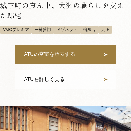
城下町の真ん中、大洲の暮らしを支え
た邸宅
VMGプレミア
一棟貸切
メゾネット
檜風呂
大正
世界が認めた名建築、国指定重要文
化財「臥龍山荘」の早朝貸切ツアー
ATUの空室を検索する
日本建築美を細部まで詰め込んだ空間は、時が経つ
のも忘れてしまうほどの美しさ。誰にも邪魔され
ず、心置きなく特別な朝の時間を。
ATUを詳しく見る
文化財貸切プランを予約する
1
5
プラン内容を詳しく見る