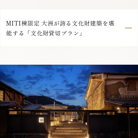
MITI棟限定 大洲が誇る文化財建築を堪
能する「文化財貸切プラン」
1
5
OKI 203
定員：
4名まで
VMGグランド
登録有形文化財
フラット