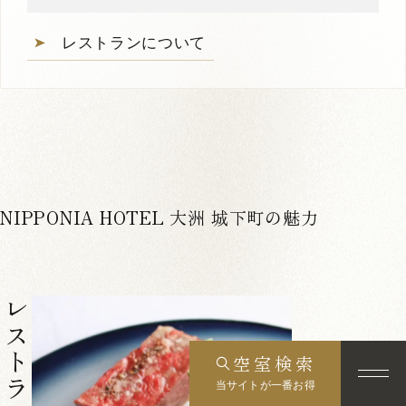
レストランについて
NIPPONIA HOTEL 大洲 城下町の魅力
レストラン
1
4
空室検索
MUNE 508
当サイトが一番お得
定員：
2名まで