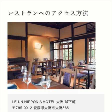
レストランへのアクセス方法
1
5
MUNE 507
定員：
2名まで
VMGコンフォート
中庭が見える
メゾネット
一人旅におすすめ
檜風呂
お部屋お任せ
江戸
詳しく見る
空室確認・ご予約
LE UN NIPPONIA HOTEL 大洲 城下町
〒795-0012 愛媛県大洲市大洲888