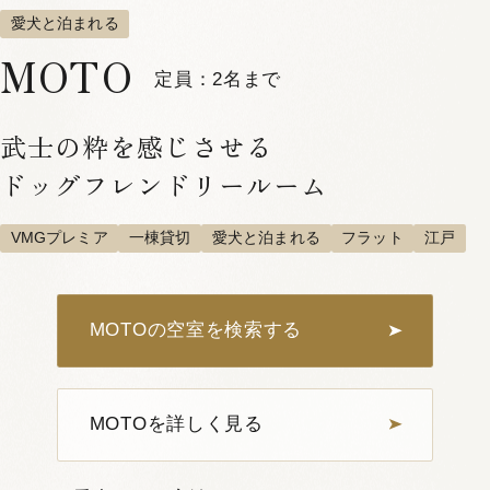
愛犬と泊まれる
MOTO
定員：2名まで
武士の粋を感じさせる
ドッグフレンドリールーム
VMGプレミア
一棟貸切
愛犬と泊まれる
フラット
江戸
1
7
MOTOの空室を検索する
MUNE 502
定員：
2名まで
VMGグランド
蔵
メゾネット
一人旅におすすめ
檜風呂
MOTOを詳しく見る
江戸
詳しく見る
空室確認・ご予約