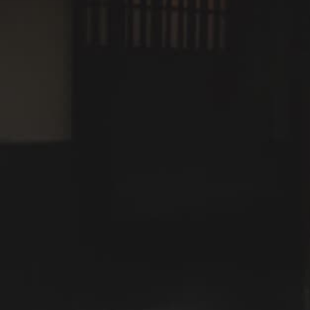
川あそび
歴史・文化
夏
お子様と一緒に
有料
事前予約要
大洲のうかいを間近で眺めながら愉しむ鵜
飼観覧ディナー
開催期間：2026年6月2日(火)〜9月20日(日)