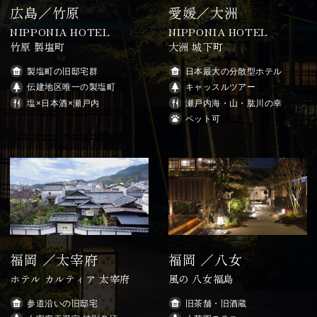
広島／竹原
愛媛／大洲
NIPPONIA HOTEL
NIPPONIA HOTEL
竹原 製塩町
大洲 城下町
製塩町の旧邸宅群
日本最大の分散型ホテル
伝建地区唯一の製塩町
キャッスルツアー
塩×日本酒×瀬戸内
瀬戸内海・山・肱川の幸
ペット可
福岡 ／太宰府
福岡 ／八女
ホテル カルティア 太宰府
風の 八女福島
参道沿いの旧邸宅
旧茶舗・旧酒蔵