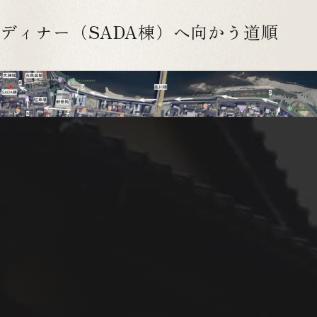
ディナー（SADA棟）へ向かう道順
NIPPONIA HOTEL
大洲 城下町
1.フロント前の通りを肱川の方向に向かって進む
得！
2.大洲城に向かって川沿いの道を進む。肱川橋の下をく
空室検索
年08月10日(月)
ぐる。
3.大洲城下に着くと、大洲城向かって左側の道（肱川に
背を向けて）を進む。