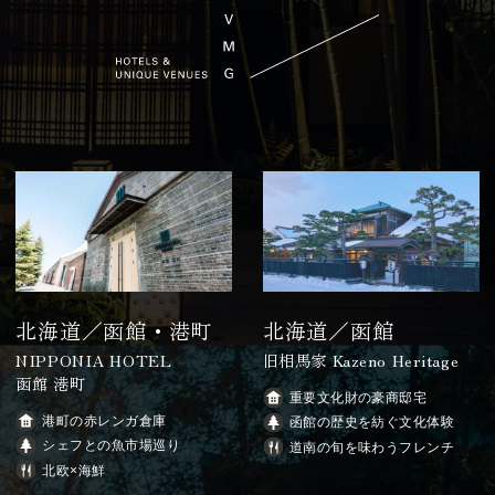
北海道／函館・港町
北海道／函館
NIPPONIA HOTEL
旧相馬家 Kazeno Heritage
函館 港町
重要文化財の豪商邸宅
港町の赤レンガ倉庫
函館の歴史を紡ぐ文化体験
シェフとの魚市場巡り
道南の旬を味わうフレンチ
北欧×海鮮