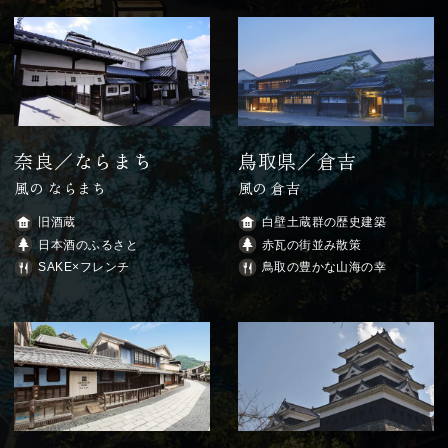
奈良／ならまち
鳥取県／倉吉
風の ならまち
風の 倉吉
旧酒蔵
白壁土蔵群の歴史建築
日本酒のふるさと
赤瓦の街並み散策
SAKE×フレンチ
鳥取の豊かな山海の幸