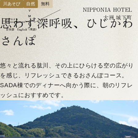
川あそび
自然
無料
NIPPONIA HOTEL
大洲 城下町
思わず深呼吸、ひじかわ
日本語
English（英語）
さんぽ
悠々と流れる肱川、その上にひらける空の広がり
を感じ、リフレッシュできるおさんぽコース。
SADA棟でのディナーへ向かう際に、朝のリフレ
ッシュにおすすめです。