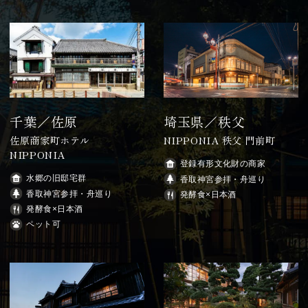
千葉／佐原
埼玉県／秩父
佐原商家町ホテル
NIPPONIA 秩父 門前町
NIPPONIA
登録有形文化財の商家
水郷の旧邸宅群
香取神宮参拝・舟巡り
香取神宮参拝・舟巡り
発酵食×日本酒
発酵食×日本酒
ペット可