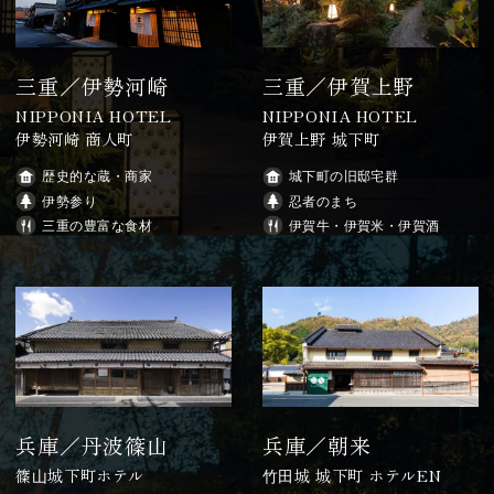
三重／伊勢河崎
三重／伊賀上野
NIPPONIA HOTEL
NIPPONIA HOTEL
伊勢河崎 商人町
伊賀上野 城下町
歴史的な蔵・商家
城下町の旧邸宅群
伊勢参り
忍者のまち
三重の豊富な食材
伊賀牛・伊賀米・伊賀酒
兵庫／丹波篠山
兵庫／朝来
篠⼭城下町ホテル
⽵⽥城 城下町 ホテルEN