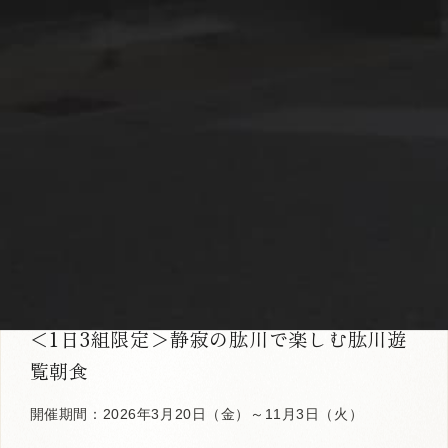
川あそび
春
夏
秋
有料
事前予約要
＜1日3組限定＞静寂の肱川で楽しむ肱川遊
覧朝食
開催期間：2026年3月20日（金）～11月3日（火）